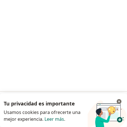
Este especialista no ofrece reserva de cita en línea en esta dirección.
Solicita una cita
Estefania Messa
·
Ver más
Psicóloga
8 opiniones
Tu privacidad es importante
Ir a la app
Psicoterapia, Psicoeducación y TCC
Psicóloga- Universidad San Buenaventura
Usamos cookies para ofrecerte una
mejor experiencia.
Leer más
.
Continuar en el navegador
Empatia, Claridad y Herramientas practicas.