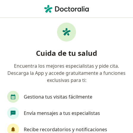
Men
Psicólogo • Lebrija, Santander
Filtros
Seguro
Mapa
Psicólogos en Lebrija
Cuida de tu salud
Encuentra los mejores especialistas y pide cita.
¿Cuál es tu compañía aseguradora?
Descarga la App y accede gratuitamente a funciones
Suramericana S.A.
exclusivas para ti:
Gestiona tus visitas fácilmente
Envía mensajes a tus especialistas
Recibe recordatorios y notificaciones