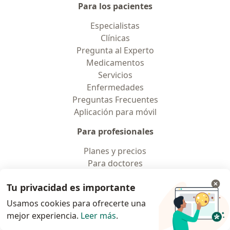
Para los pacientes
Especialistas
Clínicas
Pregunta al Experto
Medicamentos
Servicios
Enfermedades
Preguntas Frecuentes
Aplicación para móvil
Para profesionales
Planes y precios
Para doctores
Para clinicas
Tu privacidad es importante
Noa Notes
nuevo
Recursos gratuitos
Usamos cookies para ofrecerte una
Condiciones de los Planes Doctoralia
mejor experiencia.
Leer más
.