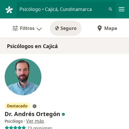
Men
Psicólogo • Cajicá, Cundinamarca
Filtros
Seguro
Mapa
Psicólogos en Cajicá
Destacado
Dr. Andrés Ortegón
·
Ver más
Psicólogo
73 opiniones