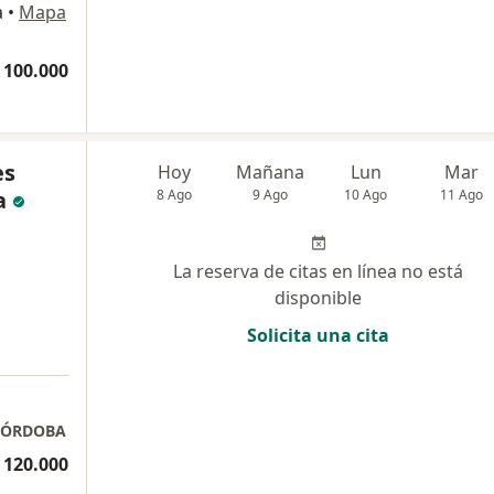
a
•
Mapa
 100.000
es
Hoy
Mañana
Lun
Mar
a
8 Ago
9 Ago
10 Ago
11 Ago
La reserva de citas en línea no está
disponible
Solicita una cita
CÓRDOBA
 120.000