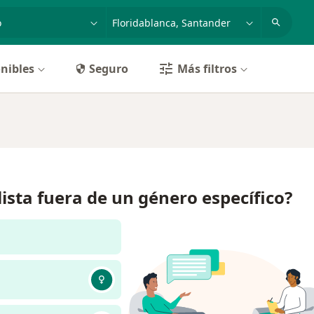
dad, enfermedad o nombre
p. ej. Bogotá
nibles
Seguro
Más filtros
lista fuera de un género específico?