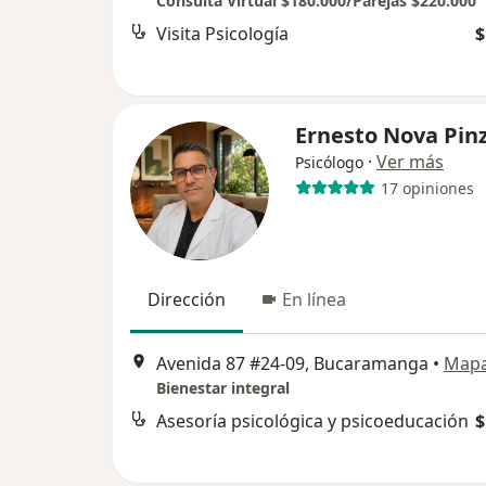
Consulta Virtual $180.000/Parejas $220.000
Visita Psicología
$
Ernesto Nova Pin
·
Ver más
Psicólogo
17 opiniones
Dirección
En línea
Avenida 87 #24-09, Bucaramanga
•
Map
Bienestar integral
Asesoría psicológica y psicoeducación
$