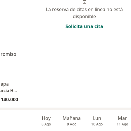
La reserva de citas en línea no está
disponible
Solicita una cita
promiso
apa
Consulta Presencial Psicóloga Mary Helen Garcia Hurtado
 140.000
a
Hoy
Mañana
Lun
Mar
8 Ago
9 Ago
10 Ago
11 Ago