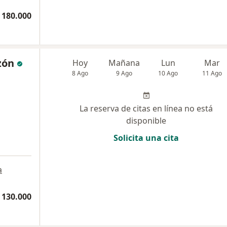
 180.000
zón
Hoy
Mañana
Lun
Mar
8 Ago
9 Ago
10 Ago
11 Ago
La reserva de citas en línea no está
disponible
Solicita una cita
a
 130.000