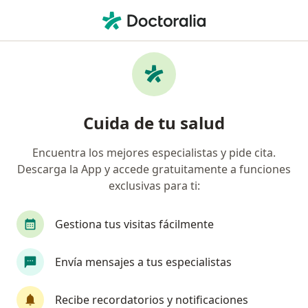
Men
Dermatólogo • Manizales, Caldas
Filtros
Seguro:
Universidad Sergio Ar
Dermatólogos recomendados de
Cuida de tu salud
Universidad Sergio Arboleda (Uniser) en
Manizales
Encuentra los mejores especialistas y pide cita.
Descarga la App y accede gratuitamente a funciones
exclusivas para ti:
Gestiona tus visitas fácilmente
Envía mensajes a tus especialistas
Dra. Claudia Patrícia Aristizabal Trujillo
Recibe recordatorios y notificaciones
·
Ver más
Dermatólogo