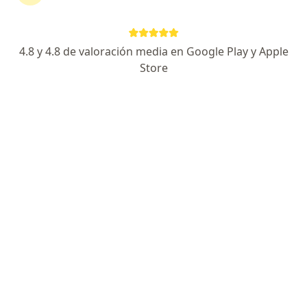
325 opiniones
Cra. 21 nº 64A- 33, Manizales
•
Mapa
Edificio MULTIPLAZA EL CABLE - Consultorio 615 - Dra. Claudia Aristizábal
4.8 y 4.8 de valoración media en Google Play y Apple
Store
Acepta Universidad Sergio Arboleda (Uniser)
Visita Dermatología
Este especialista no ofrece reserva de cita en línea en esta dirección.
Solicita una cita
Búsquedas relacionadas
Enfermedades más tratadas
Acné en Manizales
Cáncer cutáneo en Manizales
Lunares en Manizales