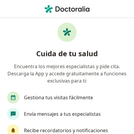
Men
Dermatólogo • Manizales, Caldas
Filtros
Seguro:
Pan American Life D
Dermatólogos recomendados de Pan
Cuida de tu salud
American Life De Colombia Compañía De
Seguros S.A. en Manizales
Encuentra los mejores especialistas y pide cita.
Descarga la App y accede gratuitamente a funciones
exclusivas para ti:
Gestiona tus visitas fácilmente
Envía mensajes a tus especialistas
Dr. Germán Santacoloma Osorio
Recibe recordatorios y notificaciones
·
Ver más
Dermatólogo