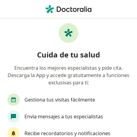
Men
Rosácea • Manizales, Caldas
Filtros
• 1
Seguro
Mapa
Especialistas en Rosácea en Manizales
Cuida de tu salud
Encuentra los mejores especialistas y pide cita.
¿Qué especialidad estás buscando?
Descarga la App y accede gratuitamente a funciones
Dermatólogo
exclusivas para ti:
Gestiona tus visitas fácilmente
Envía mensajes a tus especialistas
Recibe recordatorios y notificaciones