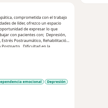
empática, comprometida con el trabajo
dades de líder, ofrezco un espacio
 oportunidad de expresar lo que
rabajar con pacientes con; Depresión,
, Estrés Postraumático, Rehabilitación
 Postparto, Dificultad en la
dades Comunicativas, Dificultad para
eja, Problemas de Pareja
ependencia emocional
Depresión
iseases