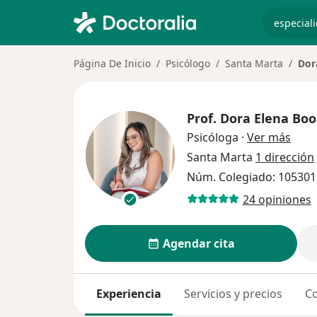
especiali
Página De Inicio
Psicólogo
Santa Marta
Dor
Prof.
Dora Elena Bo
sobre
Psicóloga
·
Ver más
Santa Marta
1 dirección
Núm. Colegiado: 105301
24 opiniones
Agendar cita
Experiencia
Servicios y precios
Co