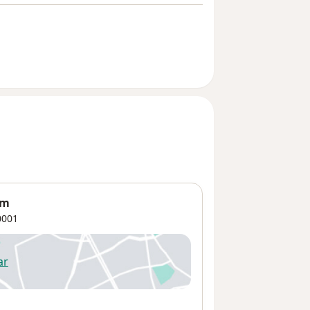
om
001
ar
 abre en una nueva pestaña