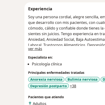
Experiencia
Soy una persona cordial, alegre sencilla, 
que desarrollo con mis pacientes, con cuali
cómodo, cálido y confiable donde tienes la
sientes sin juicios. Tengo experiencia en t
Ansiedad, Ansiedad Social, Baja Autoestima
Laboral, Trastornos Alimenticios, Depresión
Acerca de mí
ver más
Regulación Emocional, Dificultad en Habili
Establecer y Mantener una relación de Par
Especialista en:
(comunicación, resolución de conflictos).
Psicología clínica
Principales enfermedades tratadas
Anorexia nerviosa
Bulimia nerviosa
D
a11y_sr_more_d
Depresión postparto
+38
Pacientes que atiendo
Adultos