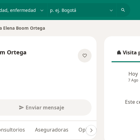
dad, enfermedad o nombre
p. ej. Bogotá
a Elena Boom Ortega
om Ortega
Visita 
Visita p
 las especializaciones
Hoy
7 Ago
Este c
Enviar mensaje
nsultorios
Aseguradoras
Opiniones (24)
Dudas 