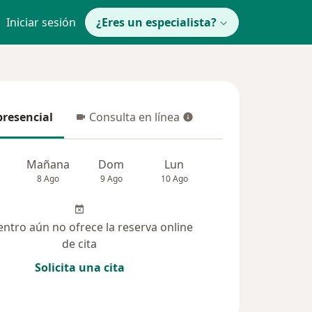
Iniciar sesión
¿Eres un especialista?
presencial
Consulta en línea
resencial
Consulta en línea
Mañana
Dom
Lun
Mar
Mié
8 Ago
9 Ago
10 Ago
11 Ago
12 Ag
entro aún no ofrece la reserva online
de cita
Solicita una cita
solucionadas (8)