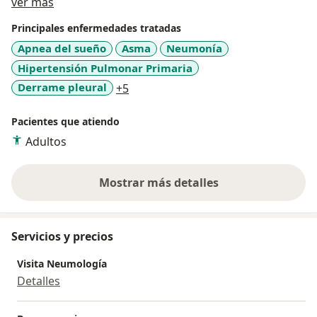
Acerca de mí
caribe de la Asoneumocito; docente de la facultad de
ver más
Medicina de la Universidad Metropolitana de
Principales enfermedades tratadas
Barranquilla. Director general del Centro de Atención
Apnea del sueño
Asma
Neumonía
Pulmonar CAP
Hipertensión Pulmonar Primaria
a11y_sr_more_diseases
Derrame pleural
+5
Pacientes que atiendo
Adultos
Mostrar más detalles
sobre la experiencia
Servicios y precios
Visita Neumología
Detalles