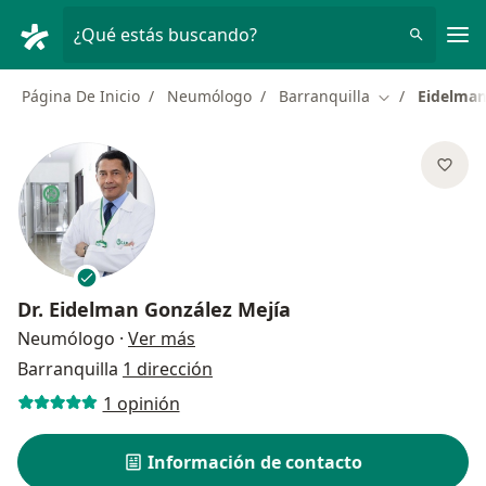
Men
¿Qué estás buscando?
Página De Inicio
Neumólogo
Barranquilla
Eidelman
Cambiar de ci
Dr.
Eidelman González Mejía
sobre las especializaciones
Neumólogo
·
Ver más
Barranquilla
1 dirección
1 opinión
Información de contacto