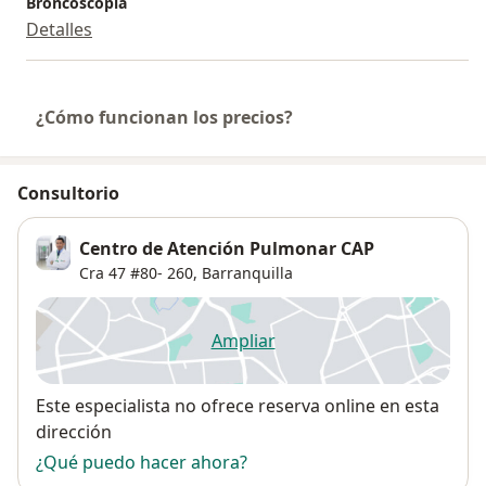
Broncoscopia
Detalles
¿Cómo funcionan los precios?
Consultorio
Centro de Atención Pulmonar CAP
Cra 47 #80- 260,
Barranquilla
Ampliar
se abre en una nueva pestañ
Disponibilidad
Este especialista no ofrece reserva online en esta
dirección
¿Qué puedo hacer ahora?