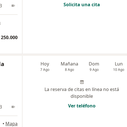
Solicita una cita
3
En línea
a
 250.000
da
Hoy
Mañana
Dom
Lun
7 Ago
8 Ago
9 Ago
10 Ago
La reserva de citas en línea no está
disponible
Ver teléfono
3
En línea
quilla
•
Mapa