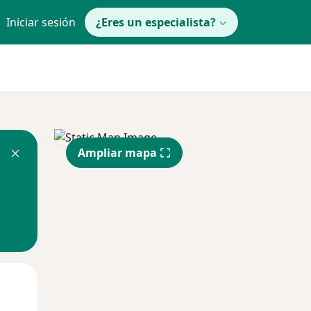
Iniciar sesión
¿Eres un especialista?
Ampliar mapa
Mar
Mié
Jue
11 Ago
12 Ago
13 Ago