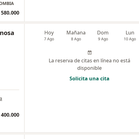
LOMBIA
 580.000
inosa
Hoy
Mañana
Dom
Lun
7 Ago
8 Ago
9 Ago
10 Ago
La reserva de citas en línea no está
disponible
Solicita una cita
a
 400.000