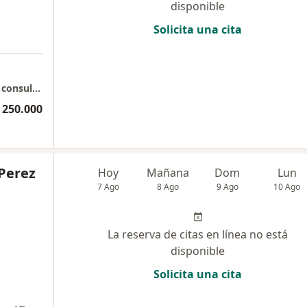
disponible
Solicita una cita
Complejo Porto Azul: Torre de consultorios, consultorio 427.
 250.000
 Perez
Hoy
Mañana
Dom
Lun
7 Ago
8 Ago
9 Ago
10 Ago
La reserva de citas en línea no está
disponible
Solicita una cita