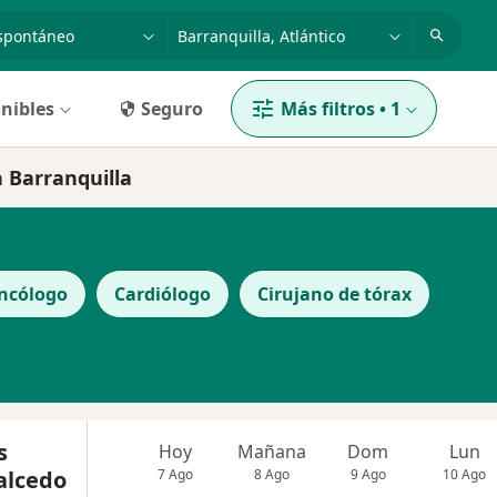
dad, enfermedad o nombre
p. ej. Bogotá
nibles
Seguro
Más filtros
•
1
 Barranquilla
ncólogo
Cardiólogo
Cirujano de tórax
s
Hoy
Mañana
Dom
Lun
alcedo
7 Ago
8 Ago
9 Ago
10 Ago