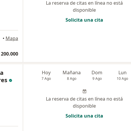
La reserva de citas en línea no está
disponible
Solicita una cita
•
Mapa
 200.000
na
Hoy
Mañana
Dom
Lun
res
7 Ago
8 Ago
9 Ago
10 Ago
La reserva de citas en línea no está
disponible
Solicita una cita