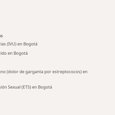
as
rias (IVU) en Bogotá
cido en Bogotá
ano (dolor de garganta por estreptococos) en
ón Sexual (ETS) en Bogotá
ría: Enfermedades más tratadas