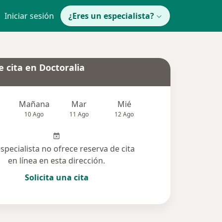
Iniciar sesión
¿Eres un especialista?
 cita en Doctoralia
Mañana
Mar
Mié
Jue
Vie
10 Ago
11 Ago
12 Ago
13 Ago
14 Ag
especialista no ofrece reserva de cita
en línea en esta dirección.
Solicita una cita