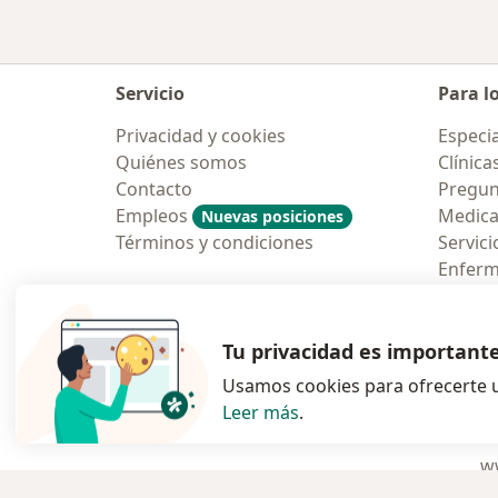
Servicio
Para l
Privacidad y cookies
Especia
Quiénes somos
Clínica
Contacto
Pregun
Empleos
Medic
Nuevas posiciones
Términos y condiciones
Servici
Enfer
Pregun
Aplicac
Tu privacidad es important
Usamos cookies para ofrecerte u
Leer más
.
se abre en una n
se abre 
s
Polska
,
Türkiye
,
España
,
ww