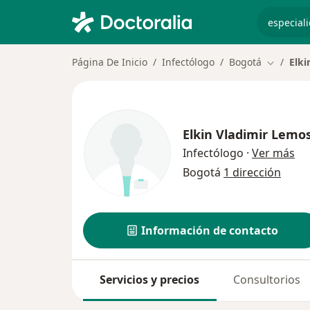
especiali
Página De Inicio
Infectólogo
Bogotá
Elki
Cambiar 
Elkin Vladimir Lemo
sob
Infectólogo
·
Ver más
Bogotá
1 dirección
Información de contacto
Servicios y precios
Consultorios