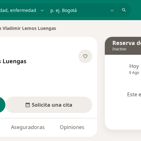
dad, enfermedad o nombre
p. ej. Bogotá
n Vladimir Lemos Luengas
de ciudad
Reserva de
Inactivo
s Luengas
Hoy
re las especializaciones
9 Ago
Este 
Solicita una cita
Aseguradoras
Opiniones