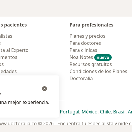
os pacientes
Para profesionales
listas
Planes y precios
s
Para doctores
ta al Experto
Para clinicas
amentos
Noa Notes
nuevo
os
Recursos gratuitos
medades
Condiciones de los Planes
tas Frecuentes
Doctoralia
ión para móvil
e
na mejor experiencia.
ueva pestaña
en una nueva pestaña
e abre en una nueva pestaña
se abre en una nueva pestaña
se abre en una nueva pestaña
se abre en una nueva pestaña
se abre en una nueva p
se abre en una
se abre e
se
Italia
,
Deutschland
,
Česko
,
Portugal
,
México
,
Chile
,
Brasil
,
A
w.doctoralia.co © 2026 - Encuentra tu especialista y pide c