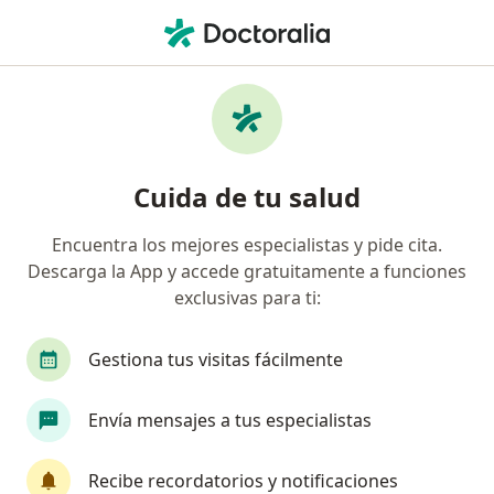
Men
Herpes Genital • Bogotá, Cundinamarca
Filtros
• 1
Seguro
Mapa
Especialistas en Herpes genital en Bogotá
Cuida de tu salud
Encuentra los mejores especialistas y pide cita.
¿Qué especialidad estás buscando?
Descarga la App y accede gratuitamente a funciones
Médico general
Ginecólogo
Dermatólogo
exclusivas para ti:
Gestiona tus visitas fácilmente
Envía mensajes a tus especialistas
Recibe recordatorios y notificaciones