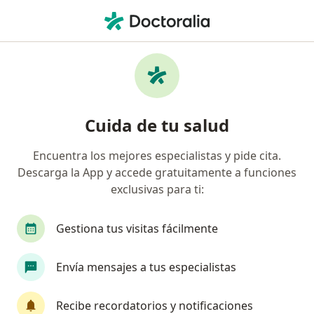
Men
Salmonelosis • Bogotá, Cundinamarca
Filtros
• 1
Seguro
Mapa
Especialistas en Salmonelosis en Bogotá
Cuida de tu salud
Encuentra los mejores especialistas y pide cita.
¿Qué especialidad estás buscando?
Descarga la App y accede gratuitamente a funciones
Gastroenterólogo
Infectólogo
Internista
exclusivas para ti:
Gestiona tus visitas fácilmente
Envía mensajes a tus especialistas
Recibe recordatorios y notificaciones