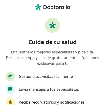
Men
Herpes Simplex 2 • Bogotá, Cundinamarca
Filtros
• 1
Seguro
Mapa
Especialistas en Herpes simplex 2 en Bogotá
Cuida de tu salud
Encuentra los mejores especialistas y pide cita.
¿Qué especialidad estás buscando?
Descarga la App y accede gratuitamente a funciones
Especialista en Medicina Familiar
Infectólogo
exclusivas para ti:
Gestiona tus visitas fácilmente
Envía mensajes a tus especialistas
Recibe recordatorios y notificaciones