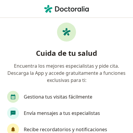
Men
Endocrinólogo • Bucaramanga, Santander
Filtros
Seguro
Mapa
Endocrinólogos en Bucaramanga
Cuida de tu salud
Encuentra los mejores especialistas y pide cita.
¿Cuál es tu compañía aseguradora?
Descarga la App y accede gratuitamente a funciones
Allianz Seguros S.A.
Axa Colpatria Medicina P
exclusivas para ti:
Gestiona tus visitas fácilmente
Envía mensajes a tus especialistas
Recibe recordatorios y notificaciones