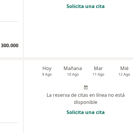
Solicita una cita
a
 300.000
Hoy
Mañana
Mar
Mié
9 Ago
10 Ago
11 Ago
12 Ago
La reserva de citas en línea no está
disponible
Solicita una cita