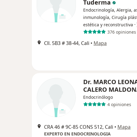
Tuderma
Endocrinología, Alergia, 
inmunología, Cirugía plást
·
estética y reconstructiva
376 opiniones
Cll. 5B3 # 38-44, Cali
•
Mapa
Dr. MARCO LEON
CALERO MALDO
Endocrinólogo
4 opiniones
CRA 46 # 9C-85 CONS 512, Cali
•
Mapa
EXPERTO EN ENDOCRINOLOGIA