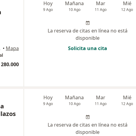
Hoy
Mañana
Mar
Mié
9 Ago
10 Ago
11 Ago
12 Ago
a
La reserva de citas en línea no está
disponible
auca, Cali
•
Mapa
Solicita una cita
al
 280.000
Hoy
Mañana
Mar
Mié
9 Ago
10 Ago
11 Ago
12 Ago
na
lazos
La reserva de citas en línea no está
disponible