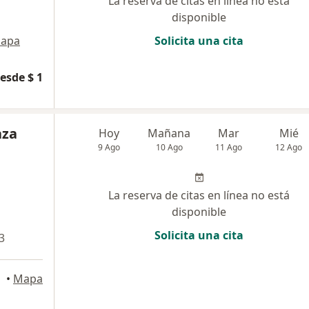
La reserva de citas en línea no está
disponible
apa
Solicita una cita
esde $ 1
aza
Hoy
Mañana
Mar
Mié
9 Ago
10 Ago
11 Ago
12 Ago
La reserva de citas en línea no está
disponible
Solicita una cita
3
I, Cali
•
Mapa