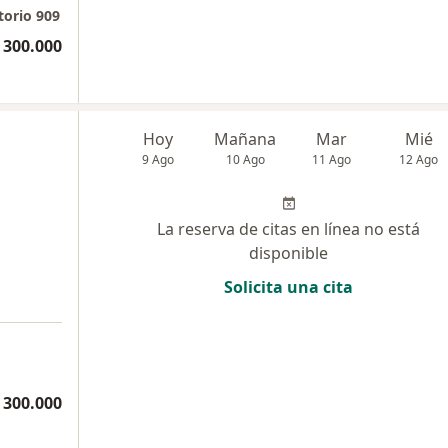
ltorio 909
 300.000
Hoy
Mañana
Mar
Mié
9 Ago
10 Ago
11 Ago
12 Ago
La reserva de citas en línea no está
disponible
Solicita una cita
 300.000