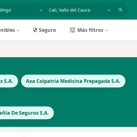
dad, enfermedad o nombre
p. ej. Bogotá
nibles
Seguro
Más filtros
s S.A.
Axa Colpatria Medicina Prepagada S.A.
ñía De Seguros S.A.