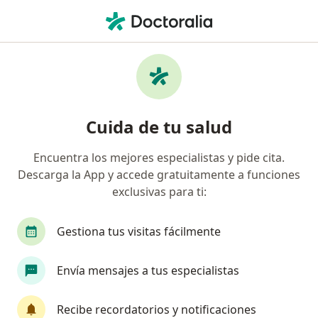
Men
Endocrinólogo • Floridablanca, Santander
Filtros
Seguro
Mapa
Endocrinólogos en Floridablanca
Cuida de tu salud
Encuentra los mejores especialistas y pide cita.
¿Cuál es tu compañía aseguradora?
Descarga la App y accede gratuitamente a funciones
Allianz Seguros S.A.
Axa Colpatria Medicina P
exclusivas para ti:
Gestiona tus visitas fácilmente
Envía mensajes a tus especialistas
Recibe recordatorios y notificaciones