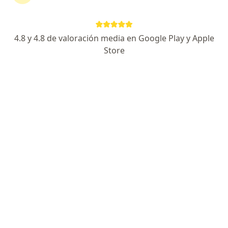
Endocrinólogo, Internista, Epidemiólogo
380 opiniones
4.8 y 4.8 de valoración media en Google Play y Apple
Dirección 1
Dirección 2
En línea
Store
Cll 48 N° 25-71 Manizales - Caldas - Colombia, Manizales
•
Mapa
Ses Hospital de Caldas
Visitas sucesivas Endocrinología
Precio sin especificar
Este especialista no ofrece reserva de cita en línea en esta dirección.
Solicita una cita