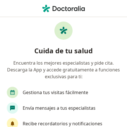
Men
Endocrinólogo • Manizales, Caldas
Filtros
Seguro
Mapa
Endocrinólogos en Manizales
Cuida de tu salud
Encuentra los mejores especialistas y pide cita.
¿Cuál es tu compañía aseguradora?
Descarga la App y accede gratuitamente a funciones
exclusivas para ti:
Gestiona tus visitas fácilmente
Envía mensajes a tus especialistas
Recibe recordatorios y notificaciones
Dr. Edwin Mora Garzon