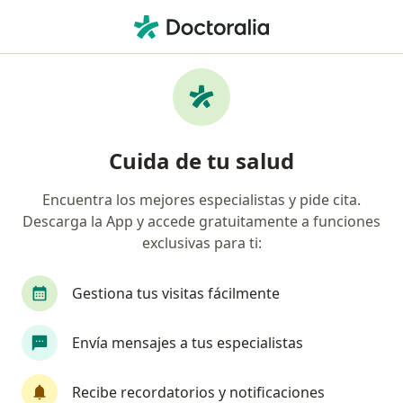
Men
¿Qué estás buscando?
Página De Inicio
Enfermedades
A
Enfermedades
Cuida de tu salud
Ver enfermedades por especialidad
Encuentra los mejores especialistas y pide cita.
Descarga la App y accede gratuitamente a funciones
exclusivas para ti:
A
B
C
D
E
F
G
H
I
J
K
L
Artrosis
Gestiona tus visitas fácilmente
Asbestosis
Ascariasis
Envía mensajes a tus especialistas
Ascitis
Asma
Recibe recordatorios y notificaciones
Asma en niños