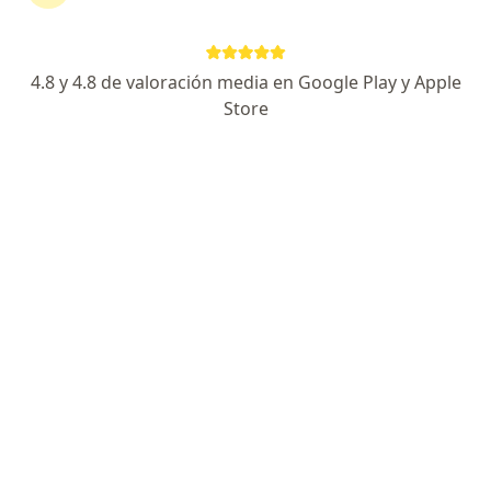
Aspergilosis
Aspergilosis bronquiopulmonar alérgica
Astenia
4.8 y 4.8 de valoración media en Google Play y Apple
Astigmatismo
Store
Astrocitoma
Ataque cardíaco
Ataque isquémico transitorio (AIT)
Ataque Neonatal
Ataques Febriles
Ataxia Cerebelosa Aguda
Ataxia de Friedreich
Atelectasis
Aterosclerosis
Atresia Anal
1
2
3
4
5
6
7