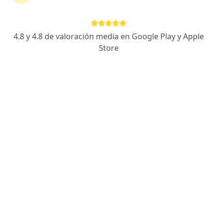
continuar tu tratamiento sin salir de casa. Si lo
necesitas, también puedes reservar una cita
presencial.
4.8 y 4.8 de valoración media en Google Play y Apple
Store
Mostrar especialistas
¿Cómo funciona?
Expertos en astenia
Diego Julián Ospina Castillo
Internista
Tuluá