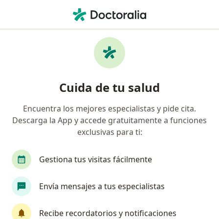
Men
¿Qué estás buscando?
Página De Inicio
Enfermedades
Astenia
Astenia - Información, expertos y
Cuida de tu salud
preguntas frecuentes
Encuentra los mejores especialistas y pide cita.
Descarga la App y accede gratuitamente a funciones
exclusivas para ti:
Información
Pregunta al Experto
Gestiona tus visitas fácilmente
Envía mensajes a tus especialistas
No descuides tu salud
Escoge la consulta en línea para empezar o
Recibe recordatorios y notificaciones