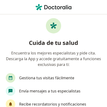
Men
Absceso Anal Y Fístula Anal • Cúcuta, Norte de Santander
Filtros
• 1
Seguro
Mapa
Especialistas en Absceso Anal (y Fístula
Cuida de tu salud
Anal) en Cúcuta
Encuentra los mejores especialistas y pide cita.
Descarga la App y accede gratuitamente a funciones
¿Qué especialidad estás buscando?
exclusivas para ti:
Cirujano general
Gastroenterólogo
Gestiona tus visitas fácilmente
Envía mensajes a tus especialistas
Recibe recordatorios y notificaciones