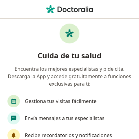
Men
Dolor Abdominal Agudo • Cúcuta, Norte de Santander
Filtros
• 1
Seguro
Mapa
Especialistas en Dolor abdominal agudo en
Cuida de tu salud
Cúcuta
Encuentra los mejores especialistas y pide cita.
Descarga la App y accede gratuitamente a funciones
¿Qué especialidad estás buscando?
exclusivas para ti:
Cirujano general
Cirujano pediátrico
Gestiona tus visitas fácilmente
Envía mensajes a tus especialistas
Recibe recordatorios y notificaciones