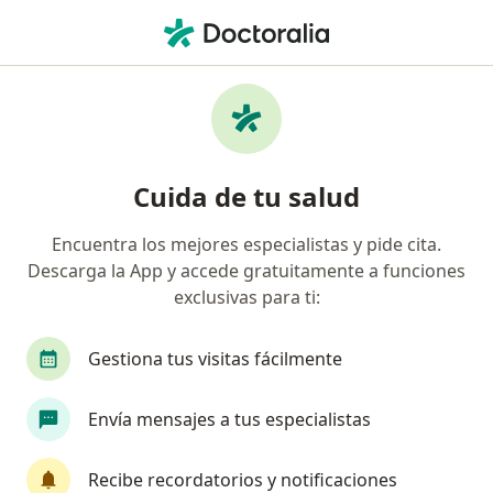
Men
Gastroenterólogo • Cúcuta, Norte de Santander
Filtros
Seguro
Mapa
Gastroenterólogos en Cúcuta
Cuida de tu salud
Encuentra los mejores especialistas y pide cita.
¿Cuál es tu compañía aseguradora?
Descarga la App y accede gratuitamente a funciones
Allianz Seguros S.A.
exclusivas para ti:
Gestiona tus visitas fácilmente
Envía mensajes a tus especialistas
Recibe recordatorios y notificaciones