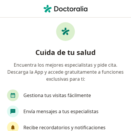
Men
Achilles Tendon Rupture • Envigado, Antioquia
Filtros
• 1
Seguro
Mapa
Especialistas en Achilles Tendon Rupture en
Cuida de tu salud
Envigado
Encuentra los mejores especialistas y pide cita.
Descarga la App y accede gratuitamente a funciones
¿Qué especialidad estás buscando?
exclusivas para ti:
Ortopedista y Traumatólogo
Dermatólogo
Gestiona tus visitas fácilmente
Envía mensajes a tus especialistas
Recibe recordatorios y notificaciones