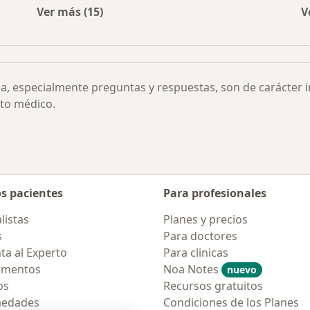
Ver más (15)
V
Más en esta categoría: Otras enfermedades
ia, especialmente preguntas y respuestas, son de carácter 
to médico.
os pacientes
Para profesionales
listas
Planes y precios
s
Para doctores
ta al Experto
Para clinicas
amentos
Noa Notes
nuevo
os
Recursos gratuitos
medades
Condiciones de los Planes