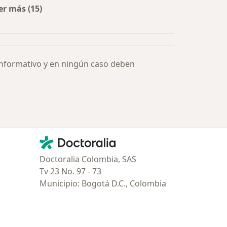
er más (15)
Más en esta categoría: Especialistas más solicitados
informativo y en ningún caso deben
Contacto
Doctoralia - Página de inicio
Doctoralia Colombia, SAS
Tv 23 No. 97 - 73
Municipio: Bogotá D.C., Colombia