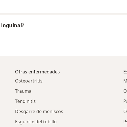
 inguinal?
Otras enfermedades
E
Osteoartritis
M
Trauma
O
Tendinitis
P
Desgarre de meniscos
O
Esguince del tobillo
P