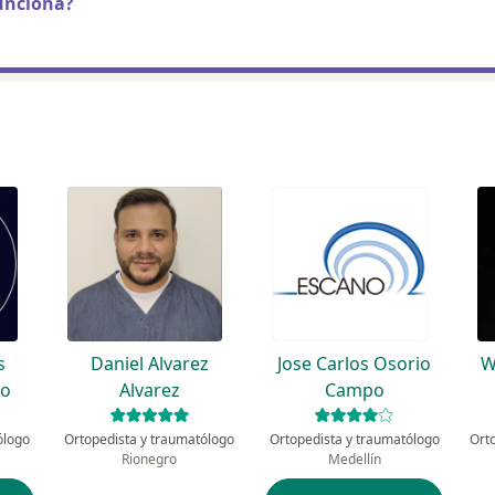
unciona?
s
Daniel Alvarez
Jose Carlos Osorio
W
ro
Alvarez
Campo
ólogo
Ortopedista y traumatólogo
Ortopedista y traumatólogo
Rionegro
Medellín