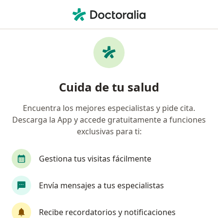
Men
Acondroplasia • Cartagena, Bolívar
Filtros
• 1
Seguro
Mapa
Especialistas en Acondroplasia en
Cuida de tu salud
Cartagena
Encuentra los mejores especialistas y pide cita.
Descarga la App y accede gratuitamente a funciones
¿Qué especialidad estás buscando?
exclusivas para ti:
Pediatra
Neumólogo
Cardiólogo pediátri
Gestiona tus visitas fácilmente
Envía mensajes a tus especialistas
Recibe recordatorios y notificaciones