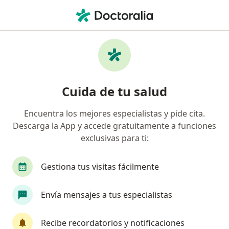
Men
Vaginitis • Cartagena, Bolívar
Filtros
• 1
Seguro
Mapa
Especialistas en Vaginitis en Cartagena
Cuida de tu salud
Encuentra los mejores especialistas y pide cita.
¿Qué especialidad estás buscando?
Descarga la App y accede gratuitamente a funciones
Ginecólogo
exclusivas para ti:
Gestiona tus visitas fácilmente
Envía mensajes a tus especialistas
Recibe recordatorios y notificaciones