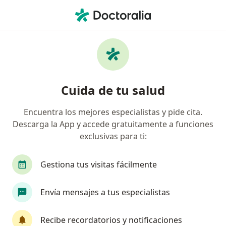
Men
Vaginitis Atrófica • Cartagena, Bolívar
Filtros
• 1
Seguro
Mapa
Especialistas en Vaginitis Atrófica en
Cuida de tu salud
Cartagena
Encuentra los mejores especialistas y pide cita.
Descarga la App y accede gratuitamente a funciones
¿Qué especialidad estás buscando?
exclusivas para ti:
Ginecólogo
Médico general
Gestiona tus visitas fácilmente
Envía mensajes a tus especialistas
Recibe recordatorios y notificaciones