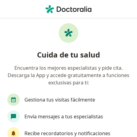
Men
Alergia Ocular • Pereira, Risaralda
Filtros
• 1
Seguro
Mapa
Especialistas en Alergia ocular en Pereira
Cuida de tu salud
Encuentra los mejores especialistas y pide cita.
¿Qué especialidad estás buscando?
Descarga la App y accede gratuitamente a funciones
Oftalmólogo
exclusivas para ti:
Gestiona tus visitas fácilmente
Envía mensajes a tus especialistas
Recibe recordatorios y notificaciones