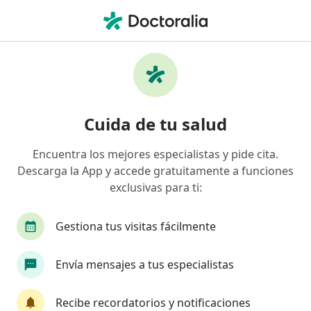
Men
Queratitis • Pereira, Risaralda
Filtros
• 1
Seguro
Mapa
Especialistas en Queratitis en Pereira
Cuida de tu salud
Encuentra los mejores especialistas y pide cita.
¿Qué especialidad estás buscando?
Descarga la App y accede gratuitamente a funciones
Oftalmólogo
Optómetra
exclusivas para ti:
Gestiona tus visitas fácilmente
Envía mensajes a tus especialistas
Recibe recordatorios y notificaciones