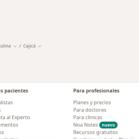
rmedades en Cajicá
ulina
Cajicá
Cambiar de ciudad
Cambiar de ciudad
os pacientes
Para profesionales
listas
Planes y precios
s
Para doctores
ta al Experto
Para clinicas
amentos
Noa Notes
nuevo
os
Recursos gratuitos