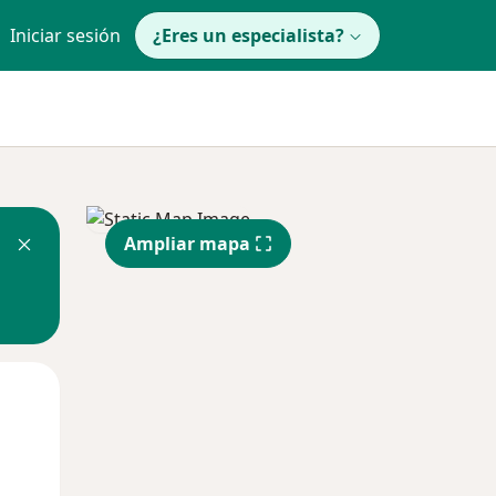
Iniciar sesión
¿Eres un especialista?
Ampliar mapa
Mié
Jue
Vie
12 Ago
13 Ago
14 Ago