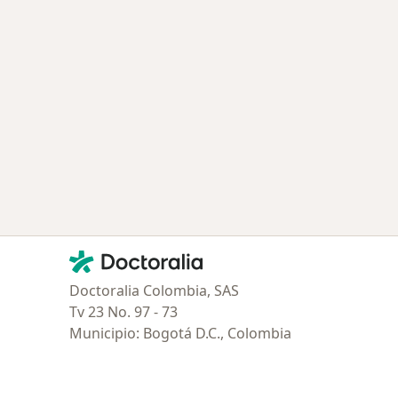
Contacto
Doctoralia - Página de inicio
Doctoralia Colombia, SAS
Tv 23 No. 97 - 73
Municipio: Bogotá D.C., Colombia