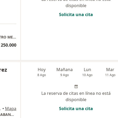
disponible
Solicita una cita
Dermatologia- Dra. Luz Karem Morales CENTRO MEDICO VITA Consultorio 505
 250.000
rez
Hoy
Mañana
Lun
Mar
8 Ago
9 Ago
10 Ago
11 Ago
La reserva de citas en línea no está
disponible
arca, Cajicá
•
Mapa
Solicita una cita
SABANA PAK TORRE 5 CONSULTORIO 311 - SABANA DERMA.