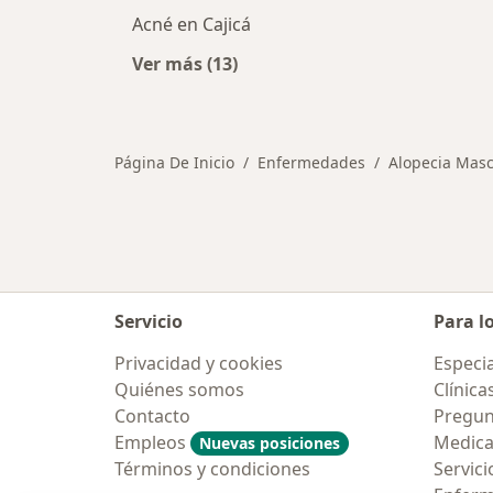
Acné en Cajicá
Ver más (13)
Más en esta categoría: Otras enfe
Página De Inicio
Enfermedades
Alopecia Masc
Servicio
Para l
Privacidad y cookies
Especia
Quiénes somos
Clínica
Contacto
Pregun
Empleos
Medic
Nuevas posiciones
Términos y condiciones
Servici