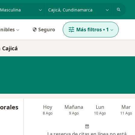
dad, enfermedad o nombre
p. ej. Bogotá
nibles
Seguro
Más filtros
•
1
 Cajicá
orales
Hoy
Mañana
Lun
Mar
8 Ago
9 Ago
10 Ago
11 Ago
La reserva de citas en línea no está