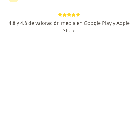
continuar tu tratamiento sin salir de casa. Si lo
necesitas, también puedes reservar una cita
presencial.
4.8 y 4.8 de valoración media en Google Play y Apple
Store
Mostrar especialistas
¿Cómo funciona?
Expertos en alopecia areata
Jimena Peña García
Dermatólogo
Bogotá