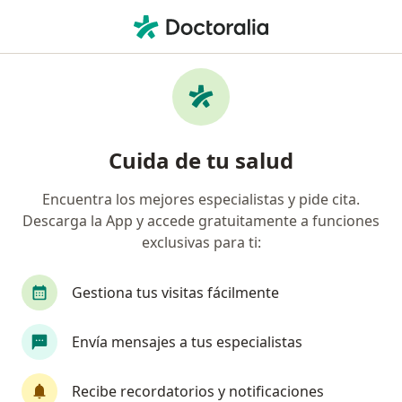
Men
¿Qué estás buscando?
Página De Inicio
Enfermedades
Alopecia Areata
Alopecia areata - Información,
Cuida de tu salud
expertos y preguntas frecuentes
Encuentra los mejores especialistas y pide cita.
Descarga la App y accede gratuitamente a funciones
exclusivas para ti:
Información
Pregunta al Experto
Gestiona tus visitas fácilmente
Envía mensajes a tus especialistas
No descuides tu salud
Escoge la consulta en línea para empezar o
Recibe recordatorios y notificaciones