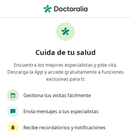
Men
¿Qué estás buscando?
Página De Inicio
Enfermedades
Sarcoidosis
Sarcoidosis - Información,
Cuida de tu salud
expertos y preguntas frecuentes
Encuentra los mejores especialistas y pide cita.
Descarga la App y accede gratuitamente a funciones
exclusivas para ti:
Información
Pregunta al Experto
Gestiona tus visitas fácilmente
Envía mensajes a tus especialistas
No descuides tu salud
Escoge la consulta en línea para empezar o
Recibe recordatorios y notificaciones