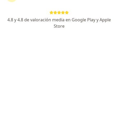
continuar tu tratamiento sin salir de casa. Si lo
necesitas, también puedes reservar una cita
presencial.
4.8 y 4.8 de valoración media en Google Play y Apple
Store
Mostrar especialistas
¿Cómo funciona?
Expertos en sarcoidosis
Jaime Gil Jaramillo
Dermatólogo
Cali