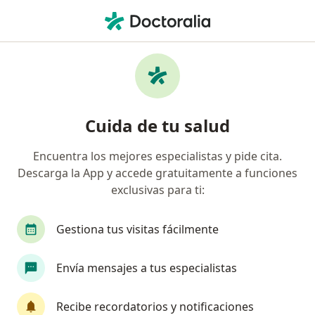
Men
¿Qué estás buscando?
Página De Inicio
Enfermedades
Enfermedad De Escamas De Pescado
Enfermedad de escamas de
Cuida de tu salud
pescado - Información, expertos
Encuentra los mejores especialistas y pide cita.
y preguntas frecuentes
Descarga la App y accede gratuitamente a funciones
exclusivas para ti:
Gestiona tus visitas fácilmente
Información
Envía mensajes a tus especialistas
Recibe recordatorios y notificaciones