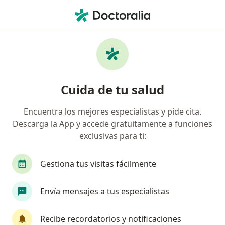
Men
Alopecia Masculina • Floridablanca, Santander
Filtros
• 1
Seguro
Mapa
Especialistas en Alopecia masculina en
Cuida de tu salud
Floridablanca
Encuentra los mejores especialistas y pide cita.
Descarga la App y accede gratuitamente a funciones
¿Qué especialidad estás buscando?
exclusivas para ti:
Dermatólogo
Patólogo
Gestiona tus visitas fácilmente
Envía mensajes a tus especialistas
Recibe recordatorios y notificaciones