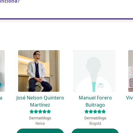
unciona?
ga
José Nelson Quintero
Manuel Forero
Vi
Martínez
Buitrago
Dermatólogo
Dermatólogo
Neiva
Bogotá