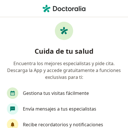
Men
Eccema Dermatitis Atópica • Floridablanca, Santander
Filtros
• 1
Seguro
Mapa
Especialistas en Eccema (Dermatitis
Cuida de tu salud
Atópica) en Floridablanca
Encuentra los mejores especialistas y pide cita.
Descarga la App y accede gratuitamente a funciones
¿Qué especialidad estás buscando?
exclusivas para ti:
Pediatra
Dermatólogo
Terapeuta comple
Gestiona tus visitas fácilmente
Envía mensajes a tus especialistas
Recibe recordatorios y notificaciones