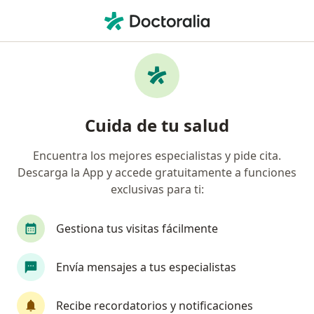
Men
Angioedema • Cali, Valle del Cauca
Filtros
• 1
Seguro
Mapa
Especialistas en Angioedema en Cali
Cuida de tu salud
Encuentra los mejores especialistas y pide cita.
¿Qué especialidad estás buscando?
Descarga la App y accede gratuitamente a funciones
Médico general
Alergólogo
Especialista e
exclusivas para ti:
Gestiona tus visitas fácilmente
Envía mensajes a tus especialistas
Recibe recordatorios y notificaciones