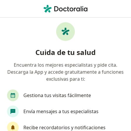
Men
¿Qué estás buscando?
Página De Inicio
Enfermedades
Trastornos De La Lactancia
Trastornos de la lactancia -
Cuida de tu salud
Información, expertos y
Encuentra los mejores especialistas y pide cita.
preguntas frecuentes
Descarga la App y accede gratuitamente a funciones
exclusivas para ti:
Nombres alternativos: lactación, amamantamiento,
crianza.
Gestiona tus visitas fácilmente
Envía mensajes a tus especialistas
Información
Pregunta al Experto
Recibe recordatorios y notificaciones