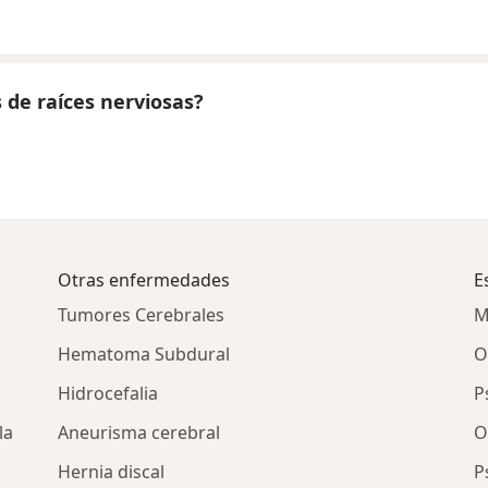
 de raíces nerviosas?
Otras enfermedades
E
Tumores Cerebrales
M
Hematoma Subdural
O
Hidrocefalia
P
la
Aneurisma cerebral
O
Hernia discal
P