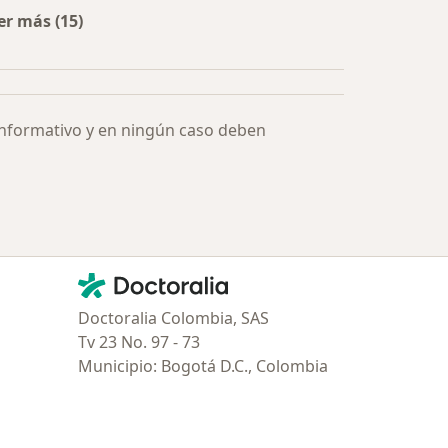
er más (15)
Más en esta categoría: Especialistas más solicitados
informativo y en ningún caso deben
Contacto
Doctoralia - Página de inicio
Doctoralia Colombia, SAS
Tv 23 No. 97 - 73
Municipio: Bogotá D.C., Colombia