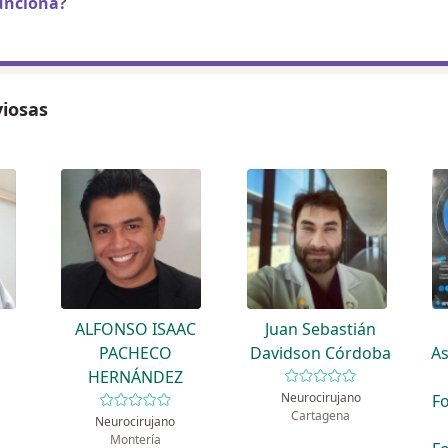
unciona?
viosas
ALFONSO ISAAC
Juan Sebastián
PACHECO
Davidson Córdoba
As
HERNÁNDEZ
Neurocirujano
F
Cartagena
Neurocirujano
Montería