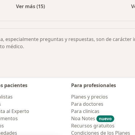
Ver más (15)
V
Más en esta categoría: Otras enfermedades
ia, especialmente preguntas y respuestas, son de carácter 
to médico.
os pacientes
Para profesionales
listas
Planes y precios
s
Para doctores
ta al Experto
Para clinicas
amentos
Noa Notes
nuevo
os
Recursos gratuitos
medades
Condiciones de los Planes