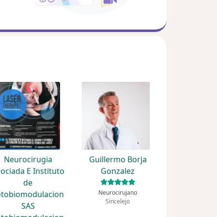
Neurocirugia
Guillermo Borja
ociada E Instituto
Gonzalez
de
Neurocirujano
otobiomodulacion
Sincelejo
SAS