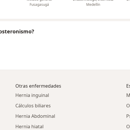
Fusagasugá
Medellín
dosteronismo?
Otras enfermedades
E
Hernia inguinal
M
Cálculos biliares
O
Hernia Abdominal
P
Hernia hiatal
O