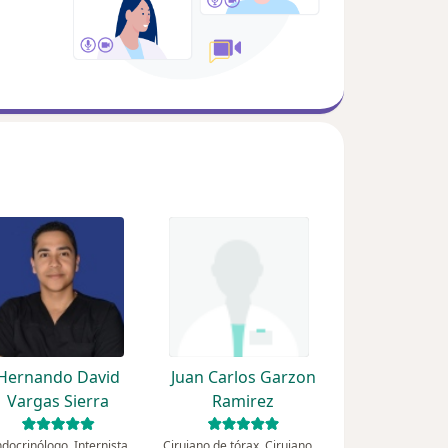
Hernando David
Juan Carlos Garzon
Vargas Sierra
Ramirez
docrinólogo, Internista
Cirujano de tórax, Cirujano general