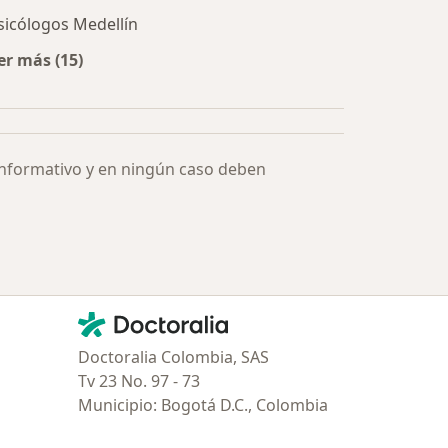
sicólogos Medellín
er más (15)
Más en esta categoría: Especialistas más solicitados
informativo y en ningún caso deben
Contacto
Doctoralia - Página de inicio
Doctoralia Colombia, SAS
Tv 23 No. 97 - 73
Municipio: Bogotá D.C., Colombia