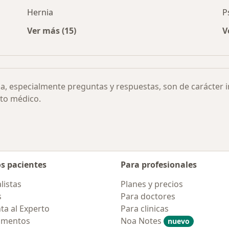
Hernia
P
Ver más (15)
V
eronismo por ciudad
Más en esta categoría: Otras enfermedades
ia, especialmente preguntas y respuestas, son de carácter 
to médico.
os pacientes
Para profesionales
listas
Planes y precios
s
Para doctores
ta al Experto
Para clinicas
amentos
Noa Notes
nuevo