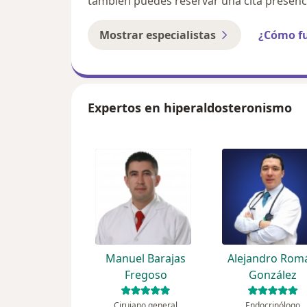
también puedes reservar una cita presenci
Mostrar especialistas
¿Cómo f
Expertos en hiperaldosteronismo
Manuel Barajas
Alejandro Rom
Fregoso
González
Cirujano general
Endocrinólogo