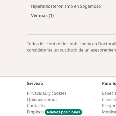
Hiperaldosteronismo en Sogamoso
Ver más (1)
Más en esta categoría: Hiperaldost
Todos los contenidos publicados en Doctoral
considerarse un sustituto de un asesoramien
Servicio
Para l
Privacidad y cookies
Especia
Quiénes somos
Clínica
Contacto
Pregun
Empleos
Medic
Nuevas posiciones