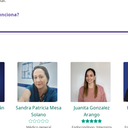
al.
unciona?
án
Sandra Patricia Mesa
Juanita Gonzalez
Solano
Arango
Médico general
Endocrinólogo, Internista
En