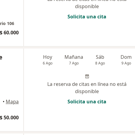
disponible
Solicita una cita
io 106
$ 60.000
e
Hoy
Mañana
Sáb
Dom
6 Ago
7 Ago
8 Ago
9 Ago
La reserva de citas en línea no está
disponible
•
Mapa
Solicita una cita
$ 50.000