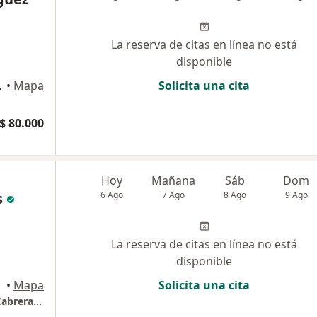
La reserva de citas en línea no está
disponible
2, Sogamoso
•
Mapa
Solicita una cita
$ 80.000
Hoy
Mañana
Sáb
Dom
s
6 Ago
7 Ago
8 Ago
9 Ago
La reserva de citas en línea no está
disponible
•
Mapa
Solicita una cita
Consultorio odontológico Dra Gloria Stella Cabrera Granados