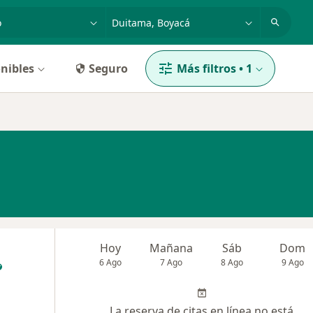
dad, enfermedad o nombre
p. ej. Bogotá
nibles
Seguro
Más filtros
•
1
Hoy
Mañana
Sáb
Dom
6 Ago
7 Ago
8 Ago
9 Ago
La reserva de citas en línea no está