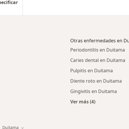
pecificar
Otras enfermedades en D
Periodontitis en Duitama
Caries dental en Duitama
Pulpitis en Duitama
Diente roto en Duitama
Gingivitis en Duitama
Ver más (4)
Más en esta catego
Duitama
biar de ciudad
Cambiar de ciudad