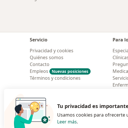
Servicio
Para l
Privacidad y cookies
Especia
Quiénes somos
Clínica
Contacto
Pregun
Empleos
Medic
Nuevas posiciones
Términos y condiciones
Servici
Enfer
Pregun
Aplicac
Tu privacidad es important
Usamos cookies para ofrecerte u
Leer más
.
se abre en una n
se abre 
s
Polska
,
Türkiye
,
España
,