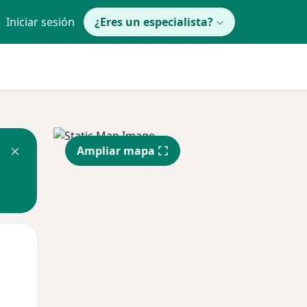
Iniciar sesión
¿Eres un especialista?
Ampliar mapa
Lun
Mar
Mié
10 Ago
11 Ago
12 Ago