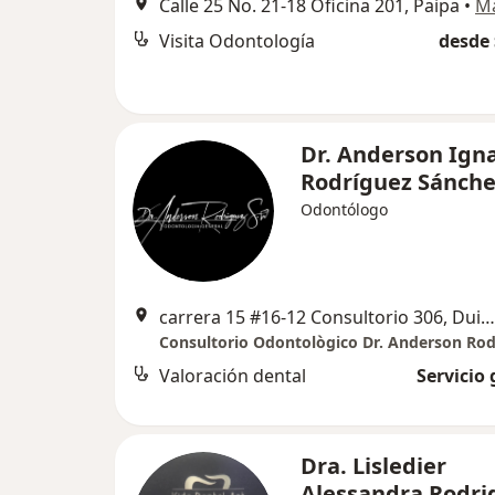
Calle 25 No. 21-18 Oficina 201, Paipa
•
M
Visita Odontología
desde 
Dr. Anderson Ign
Rodríguez Sánche
Odontólogo
carrera 15 #16-12 Consultorio 306, Duitama
Valoración dental
Servicio 
Dra. Lisledier
Alessandra Rodri