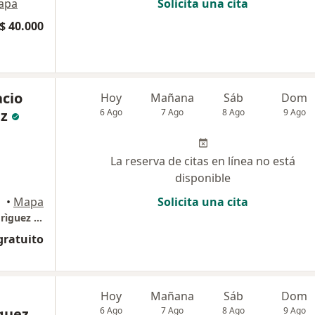
apa
Solicita una cita
$ 40.000
acio
Hoy
Mañana
Sáb
Dom
z
6 Ago
7 Ago
8 Ago
9 Ago
La reserva de citas en línea no está
disponible
•
Mapa
Solicita una cita
Consultorio Odontològico Dr. Anderson Rodrìguez - Edificio profesional
gratuito
Hoy
Mañana
Sáb
Dom
guez
6 Ago
7 Ago
8 Ago
9 Ago