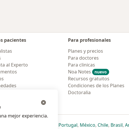
os pacientes
Para profesionales
listas
Planes y precios
s
Para doctores
ta al Experto
Para clinicas
amentos
Noa Notes
nuevo
os
Recursos gratuitos
medades
Condiciones de los Planes
tas Frecuentes
Doctoralia
ión para móvil
e
na mejor experiencia.
ueva pestaña
en una nueva pestaña
e abre en una nueva pestaña
se abre en una nueva pestaña
se abre en una nueva pestaña
se abre en una nueva pestaña
se abre en una nueva p
se abre en una
se abre e
se
Italia
,
Deutschland
,
Česko
,
Portugal
,
México
,
Chile
,
Brasil
,
A