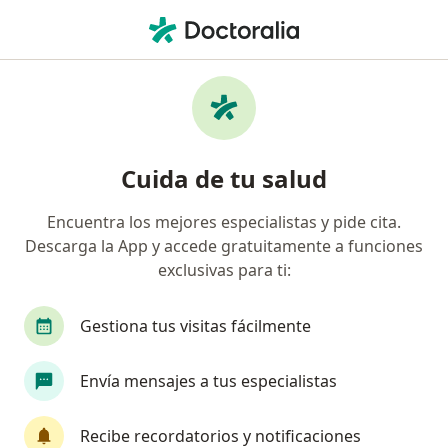
Men
¿Qué estás buscando?
Página De Inicio
Enfermedades
Discrepancias De Los Maxilares
Discrepancias de los maxilares -
Cuida de tu salud
Información, expertos y
Encuentra los mejores especialistas y pide cita.
preguntas frecuentes
Descarga la App y accede gratuitamente a funciones
exclusivas para ti:
Gestiona tus visitas fácilmente
Información
Pregunta al Experto
Envía mensajes a tus especialistas
Recibe recordatorios y notificaciones