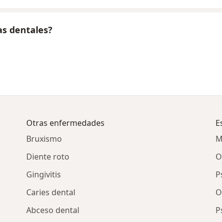
as dentales?
Otras enfermedades
E
Bruxismo
M
Diente roto
O
Gingivitis
P
Caries dental
O
Abceso dental
P