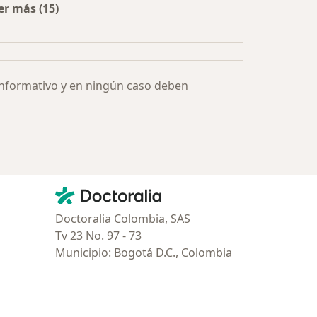
er más (15)
Más en esta categoría: Especialistas más solicitados
informativo y en ningún caso deben
Contacto
Doctoralia - Página de inicio
Doctoralia Colombia, SAS
Tv 23 No. 97 - 73
Municipio: Bogotá D.C., Colombia