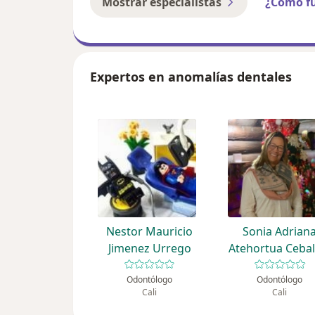
Mostrar especialistas
¿Cómo f
Expertos en anomalías dentales
Nestor Mauricio
Sonia Adrian
Jimenez Urrego
Atehortua Cebal
Odontólogo
Odontólogo
Cali
Cali