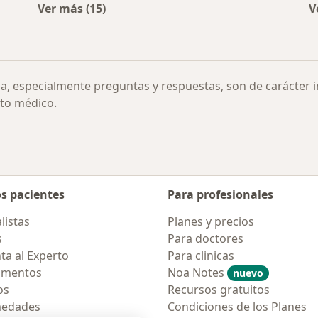
Ver más (15)
V
dentales por ciudad
Más en esta categoría: Otras enfermedades
ia, especialmente preguntas y respuestas, son de carácter 
to médico.
os pacientes
Para profesionales
listas
Planes y precios
s
Para doctores
ta al Experto
Para clinicas
amentos
Noa Notes
nuevo
os
Recursos gratuitos
medades
Condiciones de los Planes