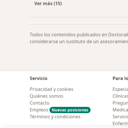
Ver más (15)
Más en esta categoría: Anomalías 
Todos los contenidos publicados en Doctoral
considerarse un sustituto de un asesoramien
Servicio
Para l
Privacidad y cookies
Especia
Quiénes somos
Clínica
Contacto
Pregun
Empleos
Medic
Nuevas posiciones
Términos y condiciones
Servici
Enfer