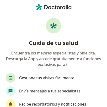
Men
Cáncer De Paratiroides • Villavicencio, Meta
Filtros
• 1
Mapa
Especialistas en Cáncer de paratiroides en
Cuida de tu salud
Villavicencio
Encuentra los mejores especialistas y pide cita.
Descarga la App y accede gratuitamente a funciones
¿Qué especialidad estás buscando?
exclusivas para ti:
Endocrinólogo
Gestiona tus visitas fácilmente
Envía mensajes a tus especialistas
Recibe recordatorios y notificaciones