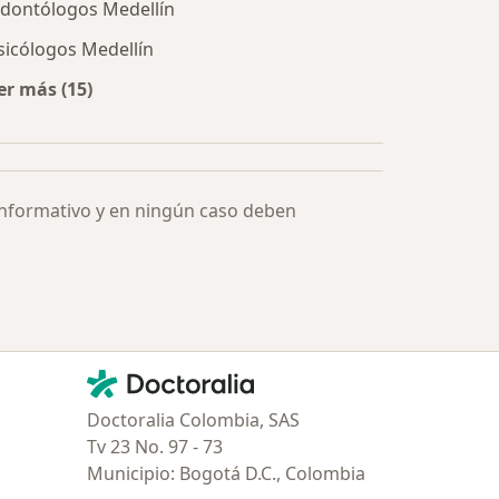
dontólogos Medellín
sicólogos Medellín
er más (15)
Más en esta categoría: Especialistas más solicitados
informativo y en ningún caso deben
Contacto
Doctoralia - Página de inicio
Doctoralia Colombia, SAS
Tv 23 No. 97 - 73
Municipio: Bogotá D.C., Colombia