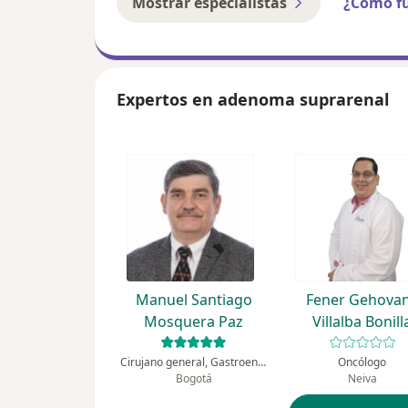
Mostrar especialistas
¿Cómo f
Expertos en adenoma suprarenal
Manuel Santiago
Fener Gehova
Mosquera Paz
Villalba Bonill
Cirujano general, Gastroenterólogo
Oncólogo
Bogotá
Neiva