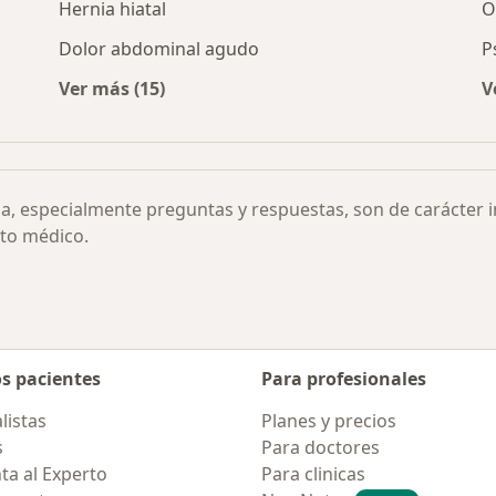
Hernia hiatal
O
Dolor abdominal agudo
P
Ver más (15)
V
prarenal por ciudad
Más en esta categoría: Otras enfermedades
ia, especialmente preguntas y respuestas, son de carácter 
to médico.
os pacientes
Para profesionales
listas
Planes y precios
s
Para doctores
ta al Experto
Para clinicas