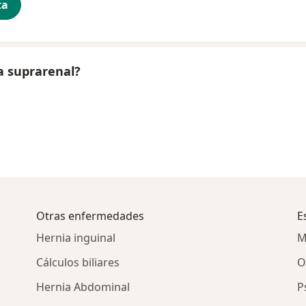
ta
a suprarenal?
Otras enfermedades
E
Hernia inguinal
M
Cálculos biliares
O
Hernia Abdominal
P