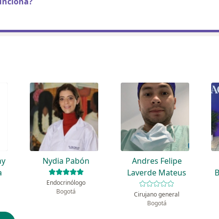
unciona?
ny
Nydia Pabón
Andres Felipe
a
Laverde Mateus
B
Endocrinólogo
Bogotá
Cirujano general
Bogotá