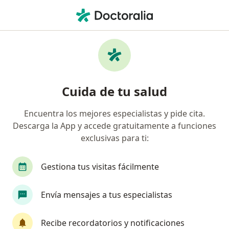
Men
Candidiasis Oral • Dosquebradas, Risaralda
Filtros
• 1
Mapa
Especialistas en Candidiasis Oral en
Cuida de tu salud
Dosquebradas
Encuentra los mejores especialistas y pide cita.
Descarga la App y accede gratuitamente a funciones
¿Qué especialidad estás buscando?
exclusivas para ti:
Odontólogo
Ortodoncista
Gestiona tus visitas fácilmente
Envía mensajes a tus especialistas
Recibe recordatorios y notificaciones