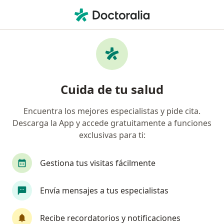
Men
¿Qué estás buscando?
Página De Inicio
Enfermedades
Problemas Para Abrir La Boca
Problemas para abrir la boca -
Cuida de tu salud
Información, expertos y
Encuentra los mejores especialistas y pide cita.
preguntas frecuentes
Descarga la App y accede gratuitamente a funciones
exclusivas para ti:
Gestiona tus visitas fácilmente
Información
Envía mensajes a tus especialistas
Recibe recordatorios y notificaciones