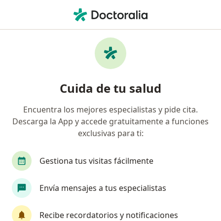
Men
¿Qué estás buscando?
Página De Inicio
Enfermedades
Tumor Benigno De La Boca
Tumor benigno de la boca -
Cuida de tu salud
Información, expertos y
Encuentra los mejores especialistas y pide cita.
preguntas frecuentes
Descarga la App y accede gratuitamente a funciones
exclusivas para ti:
Gestiona tus visitas fácilmente
Información
Envía mensajes a tus especialistas
Recibe recordatorios y notificaciones