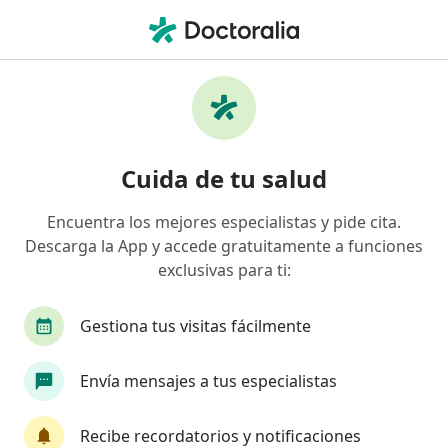
Men
Cicatriz Inestética • Pereira, Risaralda
Filtros
• 1
Seguro
Mapa
Especialistas en Cicatriz inestética en
Cuida de tu salud
Pereira
Encuentra los mejores especialistas y pide cita.
Descarga la App y accede gratuitamente a funciones
¿Qué especialidad estás buscando?
exclusivas para ti:
Cirujano plástico
Dermatólogo
Ginecólog
Gestiona tus visitas fácilmente
Envía mensajes a tus especialistas
Recibe recordatorios y notificaciones