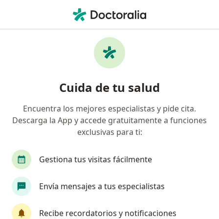
Men
Asimetrías Faciales • Pereira, Risaralda
Filtros
• 1
Mapa
Especialistas en Asimetrías faciales en
Cuida de tu salud
Pereira
Encuentra los mejores especialistas y pide cita.
Descarga la App y accede gratuitamente a funciones
¿Qué especialidad estás buscando?
exclusivas para ti:
Cirujano plástico
Gestiona tus visitas fácilmente
Envía mensajes a tus especialistas
Recibe recordatorios y notificaciones